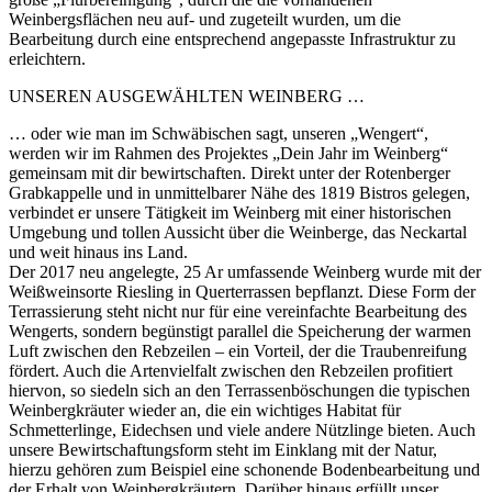
Weinbergsflächen neu auf- und zugeteilt wurden, um die
Bearbeitung durch eine entsprechend angepasste Infrastruktur zu
erleichtern.
UNSEREN AUSGEWÄHLTEN WEINBERG …
… oder wie man im Schwäbischen sagt, unseren „Wengert“,
werden wir im Rahmen des Projektes „Dein Jahr im Weinberg“
gemeinsam mit dir bewirtschaften. Direkt unter der Rotenberger
Grabkappelle und in unmittelbarer Nähe des 1819 Bistros gelegen,
verbindet er unsere Tätigkeit im Weinberg mit einer historischen
Umgebung und tollen Aussicht über die Weinberge, das Neckartal
und weit hinaus ins Land.
Der 2017 neu angelegte, 25 Ar umfassende Weinberg wurde mit der
Weißweinsorte Riesling in Querterrassen bepflanzt. Diese Form der
Terrassierung steht nicht nur für eine vereinfachte Bearbeitung des
Wengerts, sondern begünstigt parallel die Speicherung der warmen
Luft zwischen den Rebzeilen – ein Vorteil, der die Traubenreifung
fördert. Auch die Artenvielfalt zwischen den Rebzeilen profitiert
hiervon, so siedeln sich an den Terrassenböschungen die typischen
Weinbergkräuter wieder an, die ein wichtiges Habitat für
Schmetterlinge, Eidechsen und viele andere Nützlinge bieten. Auch
unsere Bewirtschaftungsform steht im Einklang mit der Natur,
hierzu gehören zum Beispiel eine schonende Bodenbearbeitung und
der Erhalt von Weinbergkräutern. Darüber hinaus erfüllt unser