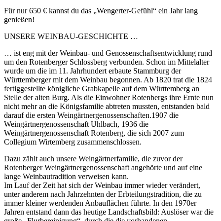
Für nur 650 € kannst du das „Wengerter-Gefühl“ ein Jahr lang
genießen!
UNSERE WEINBAU-GESCHICHTE …
… ist eng mit der Weinbau- und Genossenschaftsentwicklung rund
um den Rotenberger Schlossberg verbunden. Schon im Mittelalter
wurde um die im 11. Jahrhundert erbaute Stammburg der
Württemberger mit dem Weinbau begonnen. Ab 1820 trat die 1824
fertiggestellte königliche Grabkapelle auf dem Württemberg an
Stelle der alten Burg. Als die Einwohner Rotenbergs ihre Ernte nun
nicht mehr an die Königsfamilie abtreten mussten, entstanden bald
darauf die ersten Weingärtnergenossenschaften.1907 die
Weingärtnergenossenschaft Uhlbach, 1936 die
Weingärtnergenossenschaft Rotenberg, die sich 2007 zum
Collegium Wirtemberg zusammenschlossen.
Dazu zählt auch unsere Weingärtnerfamilie, die zuvor der
Rotenberger Weingärtnergenossenschaft angehörte und auf eine
lange Weinbautradition verweisen kann.
Im Lauf der Zeit hat sich der Weinbau immer wieder verändert,
unter anderem nach Jahrzehnten der Erbteilungstradition, die zu
immer kleiner werdenden Anbauflächen führte. In den 1970er
Jahren entstand dann das heutige Landschaftsbild: Auslöser war die
große „Flurbereinigung“, durch die die vorhandenen