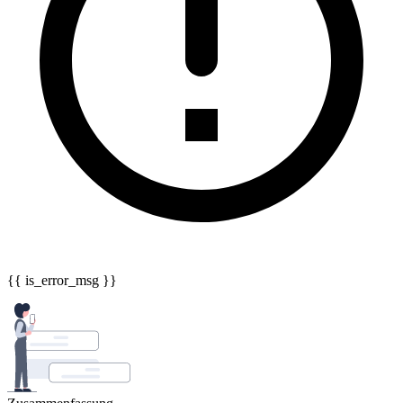
{{ is_error_msg }}