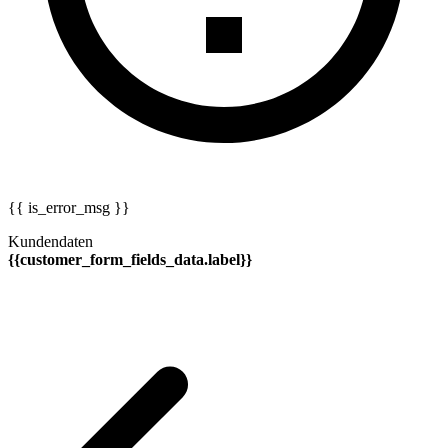
{{ is_error_msg }}
Kundendaten
{{customer_form_fields_data.label}}