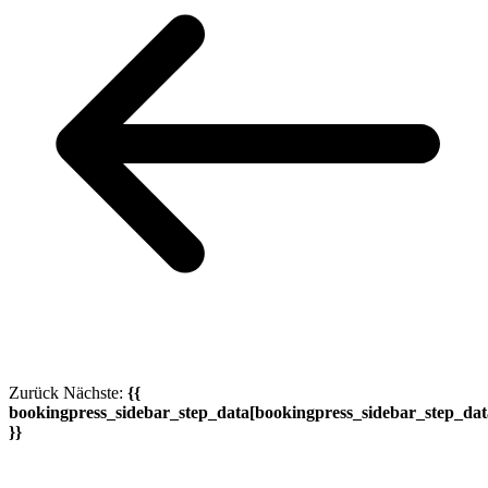
Zurück
Nächste:
{{
bookingpress_sidebar_step_data[bookingpress_sidebar_step_da
}}